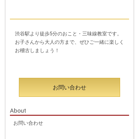
事はいかがでしょう！楽器の貸し出しもしておりますので、
ぜひお問い合わせください。オンラインお稽古については左
にあります別ページをご参照ください♪
2020.07.08
渋谷駅より徒歩5分のおこと・三味線教室です。
≪お稽古のお知らせ≫7月から再開の準備を進めておりまし
お子さんから大人の方まで、
ぜひご一緒に楽しく
たが、お稽古場が人が多く集まるターミナル駅の近くにあ
お稽古しましょう！
り、このところの状況からお弟子様方のご健康を考慮し、も
うしばらく様子を見させていただきます。オンラインお稽古
は開講しておりますのでご検討くださいますようお願い申し
上げます。、
2020.06.16
お問い合わせ
≪お稽古場再開のお知らせ≫７月より通常時間にてお稽古を
再開いたします。皆様にお会いできますことを楽しみにして
おります！
About
2020.06.11
お問い合わせ
≪学会研究発表≫2020年7月4日、東洋音楽学会で当会代表衣
笠詠子が「『楽譜教授』村田松泉の考察―横式箏曲譜考案を
中心とした音楽実践―」の研究発表をいたします。ご興味の