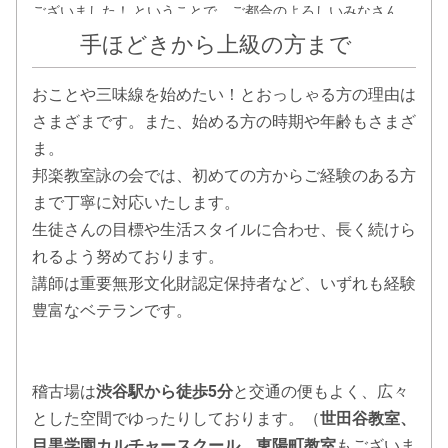
ございました！ ということで、ご都合のよろしいみなさん
と、歌舞伎座から駆け付けた先生二人とでわいわいおいしい
手ほどきから上級の方まで
お食事とお酒（呑める方だけ）で乾杯しました。 来年のお稽
古は1月4日からです。よろしくお願いいたします。
おことや三味線を始めたい！とおっしゃる方の理由は
さまざまです。また、始める方の時期や年齢もさまざ
2023.05.14
《詠の会温習会》5月21日（日）国立オリンピック記念青少
ま。
年センター 小ホールにて温習会がございます。
邦楽教室詠の会では、初めての方からご経験のある方
まで丁寧に対応いたします。
2023.03.23
生徒さんの目標や生活スタイルに合わせ、長く続けら
《祝合格》東京藝術大学合格 おめでとうございます
れるよう努めております。
2023.01.24
講師は重要無形文化財認定保持者など、いずれも経験
《出演についてのお知らせ》歌舞伎座 壽初春大歌舞伎〈十
豊富なベテランです。
六夜清心〉出演中
2022.10.05
《出演についてのお知らせ》 さいたま市三曲協会定期演奏会
稽古場は
渋谷駅から徒歩5分
と交通の便もよく、広々
日時：2022年10月16日（日） 会場：さいたま市民文化セン
とした空間でゆったりしております。（
世田谷教室、
ター 演奏曲目；『松風』『松竹梅』『竹生島』
目黒学園カルチャースクール、東陽町教室
もございま