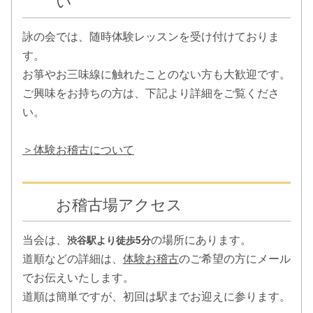
い
たみを感じました。ありがとうございました！
詠の会では、随時体験レッスンを受け付けておりま
2021.01.20
≪会主から≫みなさま、いかがお過ごしですか？オンライン
す。
でのお稽古を中心に、おうちで楽しみながら過ごしていきま
お箏やお三味線に触れたことのない方も大歓迎です。
しょう！
ご興味をお持ちの方は、下記より詳細をご覧くださ
い。
2021.01.16
≪オンラインお稽古大好評♪≫おうち時間の充実に、楽器を
楽しんでみるのはいかがでしょう？こんな今だからこそ、ご
＞体験お稽古について
自身のバージョンアップを♪楽器の貸し出しも行っておりま
す。お気軽にお問い合わせください。
お稽古場アクセス
2020.11.10
＜温習会のお知らせ＞コロナウイルスによる感染拡大防止の
ため、延期していた温習会を令和３年４月２９日に四ツ谷の
当会は、
の場所にあります。
渋谷駅より徒歩5分
紫山会館で行う運びとなりました。
道順などの詳細は、
体験お稽古
のご希望の方にメール
でお伝えいたします。
2020.11.02
道順は簡単ですが、初回は駅までお迎えに参ります。
＜詠の会子ども勉強会＞令和２年１１月１日（日）、子ども
勉強会を行いました。助演に尺八の津上弘道先生をお迎え