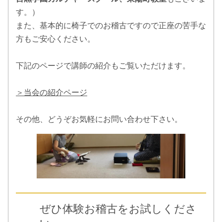
2022.09.05
す。）
《出演についてのお知らせ》尺八演奏会 日時：2022年9月25
また、基本的に椅子でのお稽古ですので正座の苦手な
日（日）13時開演 会場：新潟市民会館りゅーとぴあ能楽堂
方もご安心ください。
演奏曲目：『黎明』『菊の節句』『小督曲』
下記のページで講師の紹介もご覧いただけます。
2022.05.24
《出演についてのお知らせ》 東京大学尺八部OGOB会 第44
回定期演奏会 日時：2022年6月18日（土）午後1時30分開
＞当会の紹介ページ
場、14時開演 会場：南大塚ホール 出演曲目：根曳の松、竹
生島、春日詣
その他、どうぞお気軽にお問い合わせ下さい。
2021.06.19
《論文掲載のお知らせ》「明治期における横式箏曲譜の変遷
―井上才蔵の事績を中心として―」が『音楽教育研究ジャー
ナル』に掲載されます。
2021.04.11
東京藝術大学奏楽堂企画「多師彩々ー師範科は、生きてい
る」無事に公演終了いたしました。一年の公演延期を経て、
ぜひ体験お稽古をお試しくださ
多くの皆様にご覧いただき、改めて演奏できることのありが