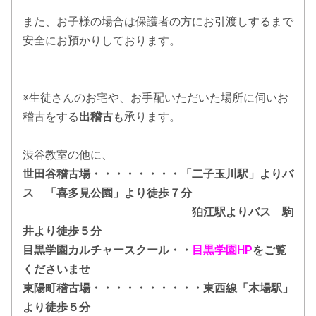
し、みんなで精いっぱい頑張りました。お疲れさまでした！
また、お子様の場合は保護者の方にお引渡しするまで
安全にお預かりしております。
2020.10.08
＜演奏会情報＞村田松泉生誕150年記念演奏会 日時：令和2
年11月22日（日）13時 会場：新潟市民プラザ 演目：黎
明、加賀の千代、たなばた、静、他 後援：新潟市教育委員
※生徒さんのお宅や、お手配いただいた場所に伺いお
会、新潟日報社、BSN新潟放送 詠の会代表、衣笠詠子の研究
稽古をする
出稽古
も承ります。
対象である明治期に箏曲譜を独自に考案した箏曲演奏家村田
松泉の作品演奏会に助演させていただきます。お近くの方は
是非お立ち寄りくださいませ。
渋谷教室の他に、
世田谷稽古場・・・・・・・・「二子玉川駅」よりバ
2020.08.20
ス 「喜多見公園」より徒歩７分
≪最新情報≫皆様、いかがお過ごしでしょうか。オンライン
狛江駅よりバス 駒
お稽古もなかなかいいものですね！というお声を頂いており
ます。事前にお送りした音源と楽譜でお稽古いたします。楽
井より徒歩５分
器をお持ちでいない方はご相談ください。対応いたします！
目黒学園カルチャースクール・・
目黒学園HP
をご覧
くださいませ
2020.07.17
東陽町稽古場・・・・・・・・・・東西線「木場駅」
≪オンラインお稽古について≫まだまだ収束には至らない
より徒歩５分
日々ですが、おうちにいる時間を有効活用するためにお稽古